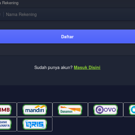
 Rekening
Daftar
Sudah punya akun?
Masuk Disini