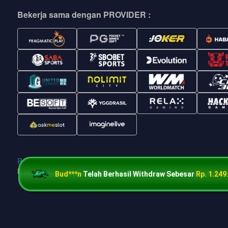
Bekerja sama dengan PROVIDER :
RAJABUAYA89
adalah salah satu situs slot online dengan kel
Bermain slot dengan member VVIP tersebut kamu bisa mendapat
Bud***n
Telah Berhasil Withdraw Sebesar
Rp. 1.249