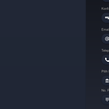
Konf
Emai
Tele
Pilih
No. 