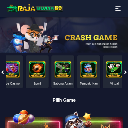
Live Casino
Sport
Sabung Ayam
Tembak Ikan
Virtual
Pilih Game